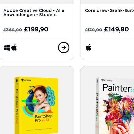
Adobe Creative Cloud - Alle
Coreldraw-Grafik-Suit
Anwendungen - Student
£
199,90
£
149,90
£
369,90
£
179,90