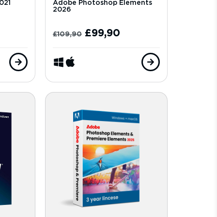
021
Adobe Photoshop Elements
2026
£
99,90
£
109,90