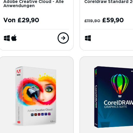
Adobe Creative Cloud - Alle
Coreldraw Standard 2
Anwendungen
Von
£
29,90
£
59,90
£
119,90