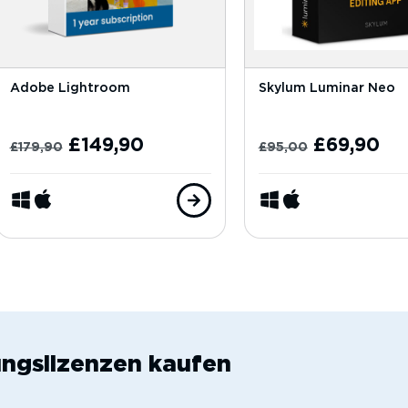
Adobe Lightroom
Skylum Luminar Neo
£
149,90
£
69,90
£
179,90
£
95,00
ungslizenzen kaufen