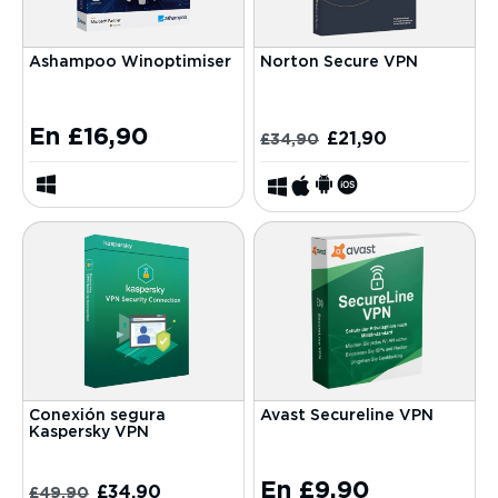
Ashampoo Winoptimiser
Norton Secure VPN
En
£
16,90
£
21,90
£
34,90
Conexión segura
Avast Secureline VPN
Kaspersky VPN
En
£
9,90
£
34,90
£
49,90