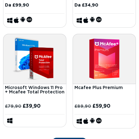
Da
£
99,90
Da
£
34,90
Microsoft Windows 11 Pro
Mcafee Plus Premium
+ Mcafee Total Protection
£
39,90
£
59,90
£
79,90
£
89,90