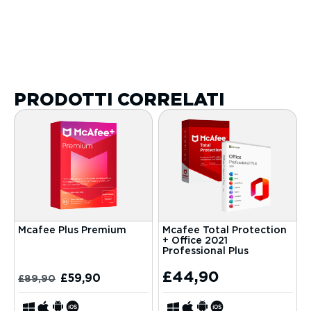
PRODOTTI CORRELATI
Mcafee Plus Premium
Mcafee Total Protection
+ Office 2021
Professional Plus
£
44,90
£
59,90
£
89,90