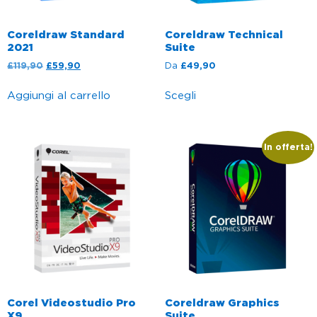
Coreldraw Standard
Coreldraw Technical
2021
Suite
£
119,90
£
59,90
Da
£
49,90
Aggiungi al carrello
Scegli
In offerta!
Corel Videostudio Pro
Coreldraw Graphics
X9
Suite