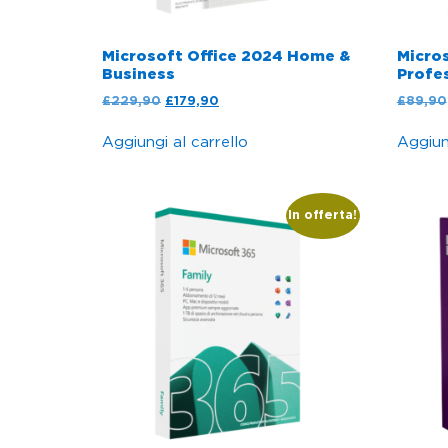
Microsoft Office 2024 Home &
Micros
Business
Profes
£
229,90
£
179,90
£
89,90
Aggiungi al carrello
Aggiung
In offerta!