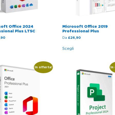
soft Office 2024
Microsoft Office 2019
sional Plus LTSC
Professional Plus
,90
Da
£
26,90
Scegli
In offerta!
In