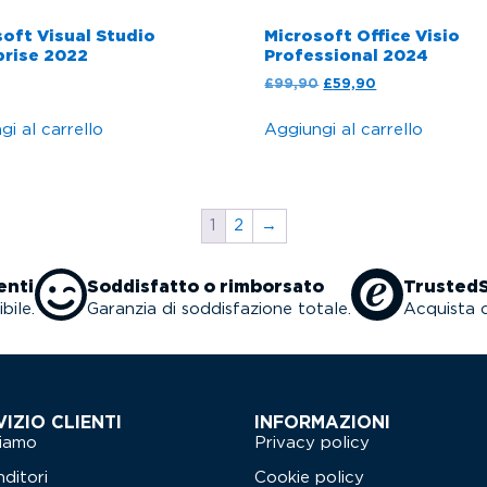
oft Visual Studio
Microsoft Office Visio
prise 2022
Professional 2024
£
99,90
£
59,90
i al carrello
Aggiungi al carrello
1
2
→
enti
Soddisfatto o rimborsato
Trusted
bile.
Garanzia di soddisfazione totale.
Acquista c
VIZIO CLIENTI
INFORMAZIONI
siamo
Privacy policy
nditori
Cookie policy