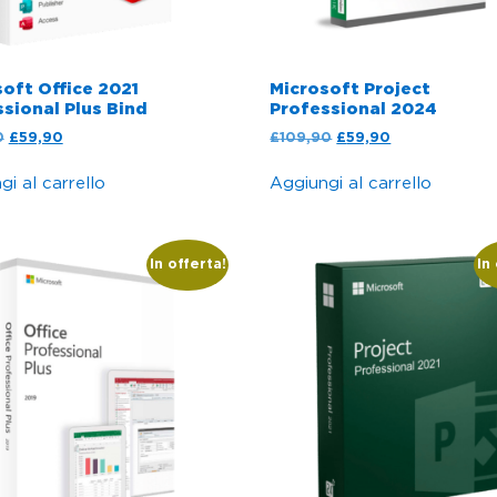
oft Office 2021
Microsoft Project
sional Plus Bind
Professional 2024
0
£
59,90
£
109,90
£
59,90
i al carrello
Aggiungi al carrello
In offerta!
In