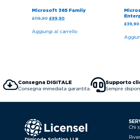
Microsoft 365 Family
Micros
Enter
£
119,90
£
99,90
£
39,90
Aggiungi al carrello
Aggiung
Consegna DIGITALE
Supporto cli
Consegna immediata garantita.
Sempre disponi
SER
Chi 
Rive
Digicode Solution LLP