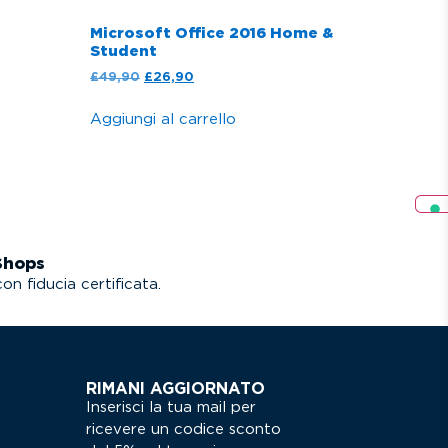
Microsoft Office 2016 Home &
Student
£
49,90
£
26,90
Aggiungi al carrello
Shops
on fiducia certificata.
RIMANI AGGIORNATO
Inserisci la tua mail per
ricevere un codice sconto