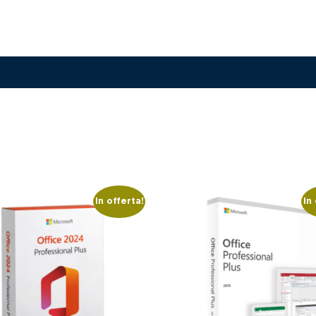
In offerta!
In