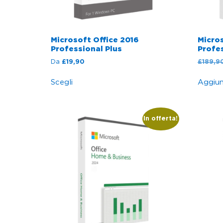
Microsoft Office 2016
Micros
Professional Plus
Profes
Da
£
19,90
£
189,9
Scegli
Aggiung
In offerta!