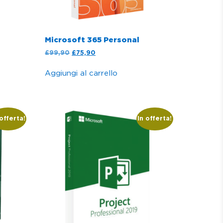
Microsoft 365 Personal
£
99,90
£
75,90
Aggiungi al carrello
 offerta!
In offerta!