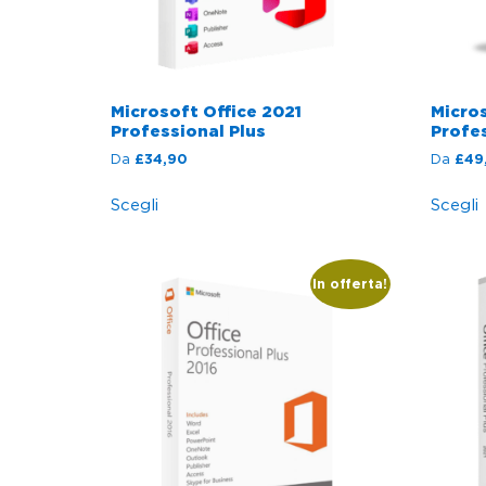
Microsoft Office 2021
Micro
Professional Plus
Profes
Da
£
34,90
Da
£
49
Scegli
Scegli
In offerta!