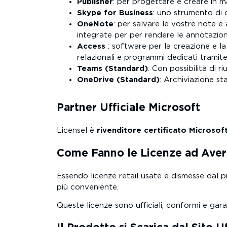
Publisher
: per progettare e creare in m
Skype for Business
: uno strumento di
OneNote
: per salvare le vostre note e a
integrate per per rendere le annotazioni
Access
: software per la creazione e la
relazionali e programmi dedicati tramit
Teams (Standard)
: Con possibilità di r
OneDrive (Standard)
: Archiviazione st
Partner Ufficiale Microsoft
Licensel è
rivenditore certificato Microsof
Come Fanno le Licenze ad Aver
Essendo licenze retail usate e dismesse dal p
più conveniente.
Queste licenze sono ufficiali, conformi e gara