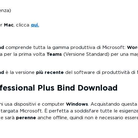
enza)
er
Mac
, clicca
qui.
nd
comprende tutta la gamma produttiva di Microsoft:
Wor
 per la prima volta
Teams
(Versione Standard) per una mag
nd
è la versione
più recente
del software di produttività di 
ofessional Plus Bind Download
hi usa dispositivi e computer
Windows
. Acquistando questa l
targata Microsoft. È perfetta a soddisfare tutte le esigenz
ce sarà
perenne
anche offline, quindi non è necessario esser