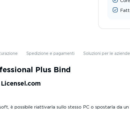
Cons
Fatt
turazione
Spedizione e pagamenti
Soluzioni per le aziende
fessional Plus Bind
a Licensel.com
ft, è possibile riattivarla sullo stesso PC o spostarla da un