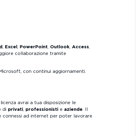
d
,
Excel
,
PowerPoint
,
Outlook
,
Access
,
giore collaborazione tramite
Microsoft, con continui aggiornamenti.
icenza avrai a tua disposizione le
e di
privati
,
professionisti
e
aziende
. Il
e connessi ad internet per poter lavorare