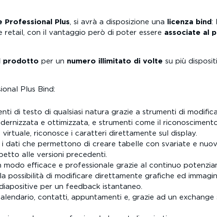
e Professional Plus
, si avrà a disposizione una
licenza bind
:
e retail, con il vantaggio però di poter essere
associate al 
il prodotto
per un
numero illimitato di volte
su più disposit
ional Plus Bind:
ti di testo di qualsiasi natura grazie a strumenti di modifica
odernizzata e ottimizzata, e strumenti come il riconoscimen
o virtuale, riconosce i caratteri direttamente sul display.
are i dati che permettono di creare tabelle con svariate e nu
petto alle versioni precedenti.
in modo efficace e professionale grazie al continuo potenziam
, la possibilità di modificare direttamente grafiche ed immagi
e diapositive per un feedback istantaneo.
 calendario, contatti, appuntamenti e, grazie ad un exchange 