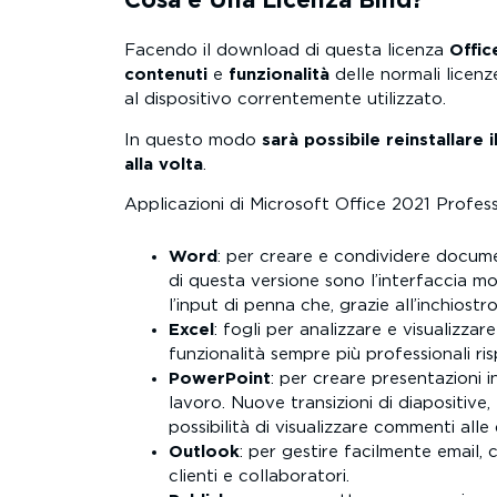
Cosa è Una Licenza Bind?
Facendo il download di questa licenza
Offic
contenuti
e
funzionalità
delle normali licenz
al dispositivo correntemente utilizzato.
In questo modo
sarà possibile reinstallare 
alla volta
.
Applicazioni di Microsoft Office 2021 Profess
Word
: per creare e condividere documen
di questa versione sono l’interfaccia m
l’input di penna che, grazie all’inchiostr
Excel
: fogli per analizzare e visualizz
funzionalità sempre più professionali ris
PowerPoint
: per creare presentazioni 
lavoro. Nuove transizioni di diapositive
possibilità di visualizzare commenti all
Outlook
: per gestire facilmente email,
clienti e collaboratori.