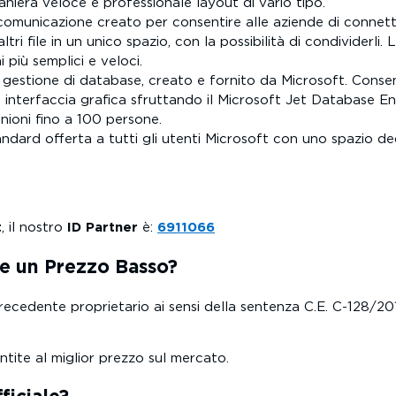
aniera veloce e professionale layout di vario tipo.
 comunicazione creato per consentire alle aziende di conne
ltri file in un unico spazio, con la possibilità di condividerli
 più semplici e veloci.
 gestione di database, creato e fornito da Microsoft. Consen
e interfaccia grafica sfruttando il Microsoft Jet Database En
iunioni fino a 100 persone.
andard offerta a tutti gli utenti Microsoft con uno spazio d
t
, il nostro
ID Partner
è:
6911066
e un Prezzo Basso?
recedente proprietario ai sensi della sentenza C.E. C-128/20
ntite al miglior prezzo sul mercato.