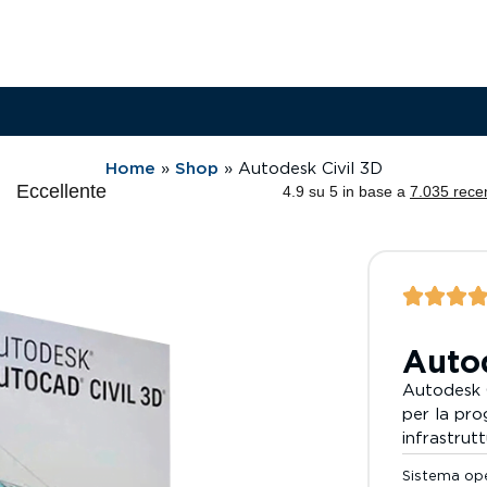
Home
»
Shop
»
Autodesk Civil 3D
Autod
Autodesk C
per la pro
infrastruttu
Sistema op