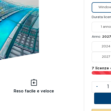
Windo
Durata lice
1 anno
Anno
202
2024
2027
7 licenze 
-
Reso facile e veloce