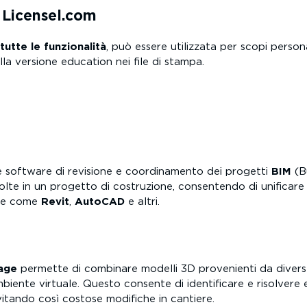
a Licensel.com
tutte le funzionalità
, può essere utilizzata per scopi person
la versione education nei file di stampa.
 software di revisione e coordinamento dei progetti
BIM
(Bu
olte in un progetto di costruzione, consentendo di unificare e
one come
Revit
,
AutoCAD
e altri.
age
permette di combinare modelli 3D provenienti da diverse 
ambiente virtuale. Questo consente di identificare e risolvere e
vitando così costose modifiche in cantiere.