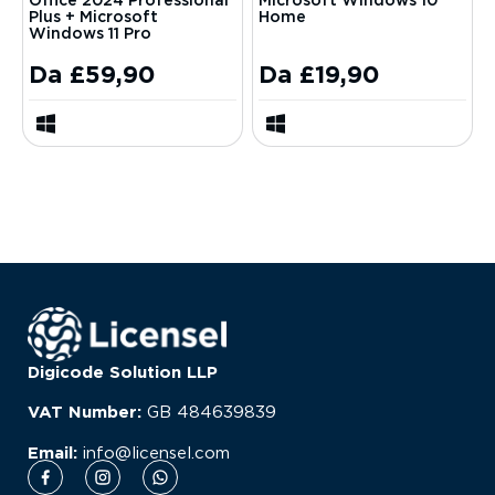
Office 2024 Professional
Microsoft Windows 10
Plus + Microsoft
Home
Windows 11 Pro
Da
£
59,90
Da
£
19,90
Digicode Solution LLP
VAT Number:
GB
484639839
Email:
info@licensel.com