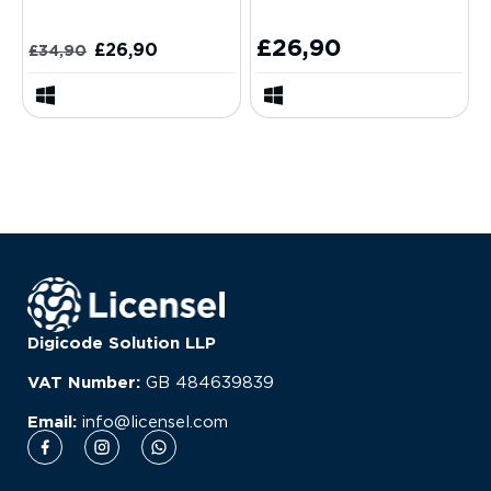
£
26,90
£
26,90
£
34,90
Digicode Solution LLP
VAT Number:
GB
484639839
Email:
info@licensel.com