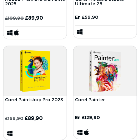
2025
Ultimate 26
En
£
59,90
£
89,90
£
109,90
Corel Paintshop Pro 2023
Corel Painter
En
£
129,90
£
89,90
£
169,90