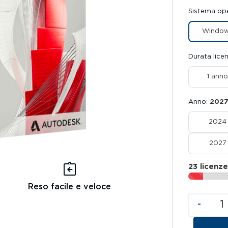
Sistema op
Windo
Durata lice
1 anno
Anno
202
2024
2027
23 licenze
Reso facile e veloce
-