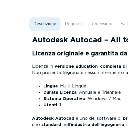
Descrizione
Requisiti
Recensioni
Fat
Autodesk Autocad – All t
Licenza originale e garantita d
Licenza in
versione Education
,
completa di 
Non presenta filigrana e nessun riferimento al
Lingua
: Multi-Lingua
Durata Licenza
: Annuale e Triennale
Sistema Operativo
: Windows / Mac
Utenti
: 1
Autodesk Autocad
è uno dei software di
pr
uno
standard
nell’
industria dell’ingegneria
, 