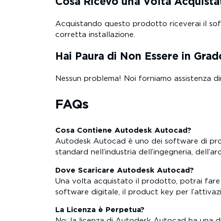
Cosa Ricevo una Volta Acquista
Acquistando questo prodotto riceverai il softw
corretta installazione.
Hai Paura di Non Essere in Grado
Nessun problema! Noi forniamo assistenza dir
FAQs
Cosa Contiene Autodesk Autocad?
Autodesk Autocad è uno dei software di pro
standard nell’industria dell’ingegneria, dell’a
Dove Scaricare Autodesk Autocad?
Una volta acquistato il prodotto, potrai fare
software digitale, il product key per l’attivazi
La Licenza è Perpetua?
No: la licenza di Autodesk Autocad ha una du