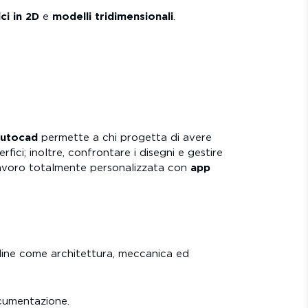
ci in 2D
e
modelli tridimensionali
.
utocad
permette a chi progetta di avere
rfici; inoltre, confrontare i disegni e gestire
 lavoro totalmente personalizzata con
app
pline come architettura, meccanica ed
ocumentazione.