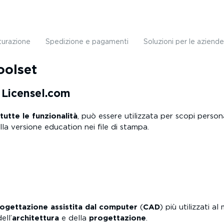
turazione
Spedizione e pagamenti
Soluzioni per le aziende
oolset
a Licensel.com
tutte le funzionalità
, può essere utilizzata per scopi person
la versione education nei file di stampa.
ogettazione assistita dal computer
(
CAD
) più utilizzati
dell’
architettura
e della
progettazione
.