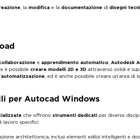
reazione
, la
modifica
e la
documentazione
di
disegni tecni
load
collaborazione
e
apprendimento automatico
,
Autodesk A
e è possibile
creare modelli 2D e 3D
attraverso solidi e supe
’
automatizzazione
, ed è anche possibile creare un’area di
bili per Autocad Windows
ializzate
che offrono
strumenti dedicati
per diverse disci
i lavoro specifici:
ione architettonica, inclusi elementi edilizi intelligenti e d